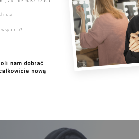
mi, ale nie masz czasu
ch dla
 wsparcia?
oli nam dobrać
 całkowicie nową