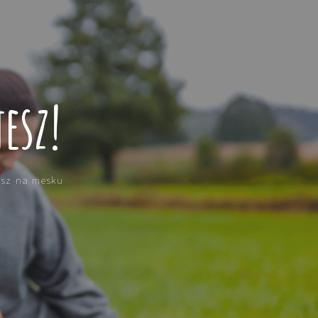
esz!
isz na mesku