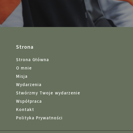
Strona
Strona Główna
O mnie
Misja
Wydarzenia
Stwórzmy Twoje wydarzenie
Współpraca
Kontakt
Polityka Prywatności