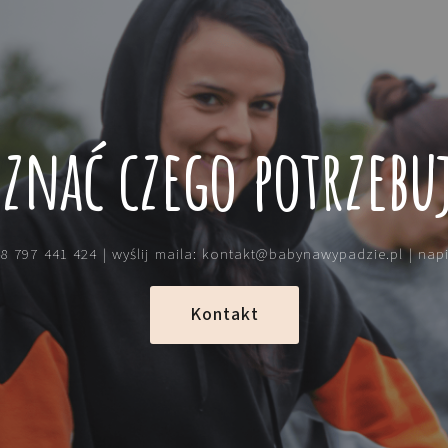
 znać czego potrzebuj
8 797 441 424 | wyślij maila: kontakt@babynawypadzie.pl | nap
Kontakt