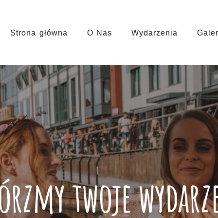
Strona główna
O Nas
Wydarzenia
Galer
órzmy twoje wydarz